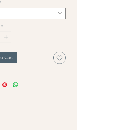
*
*
o Cart