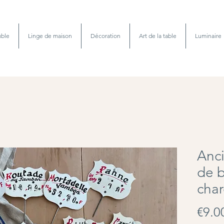
ble
Linge de maison
Décoration
Art de la table
Luminaire
Anci
de b
char
€9.0