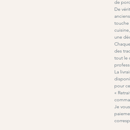
de por
De véri
anciens
touche 
cuisine
une déc
Chaque 
des tra
tout le
profess
La livr
disponi
pour ce
« Retrai
comma
Je vous
paiemen
corresp