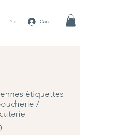
Connexion
Plus
ennes étiquettes
oucherie /
cuterie
Price
0