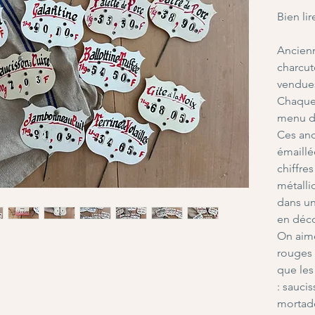
Bien lir
Ancienn
charcut
vendues
Chaque 
menu d
Ces anc
émaillé
chiffre
métalli
dans un
en déco
On aime
rouges 
que les
: sauci
mortade