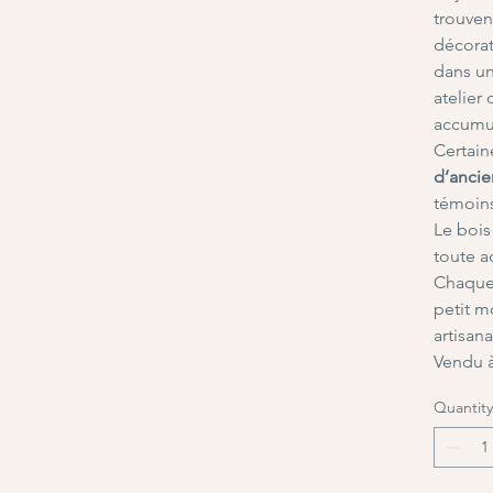
trouven
décorat
dans un
atelier
accumul
Certain
d’ancie
témoins
Le bois
toute ac
Chaque 
petit m
artisana
Vendu à
Quantity