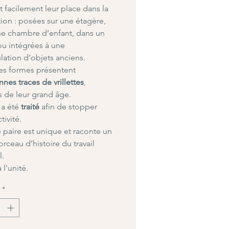
t facilement leur place dans la
ion : posées sur une étagère,
e chambre d’enfant, dans un
 ou intégrées à une
ation d’objets anciens.
es formes présentent
nnes traces de vrillettes
,
 de leur grand âge.
 a été
traité
afin de stopper
tivité.
paire est unique et raconte un
orceau d’histoire du travail
l.
 l'unité.
*