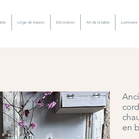
ble
Linge de maison
Décoration
Art de la table
Luminaire
Anc
cord
chau
en b