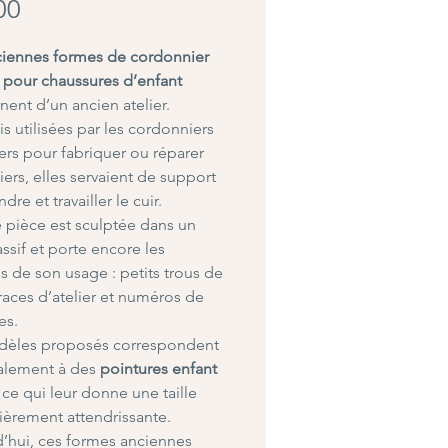
Price
00
ciennes formes de cordonnier
 pour chaussures d’enfant
nent d’un ancien atelier.
is utilisées par les cordonniers
iers pour fabriquer ou réparer
iers, elles servaient de support
dre et travailler le cuir.
pièce est sculptée dans un
ssif et porte encore les
 de son usage : petits trous de
traces d’atelier et numéros de
es.
dèles proposés correspondent
alement à des
pointures enfant
, ce qui leur donne une taille
lièrement attendrissante.
’hui, ces formes anciennes