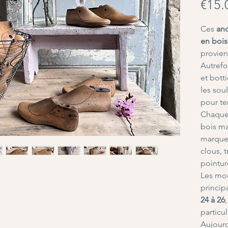
€15.
Ces
an
en bois
provien
Autrefo
et bott
les soul
pour ten
Chaque 
bois ma
marques
clous, 
pointur
Les mo
princip
24 à 26
particu
Aujourd