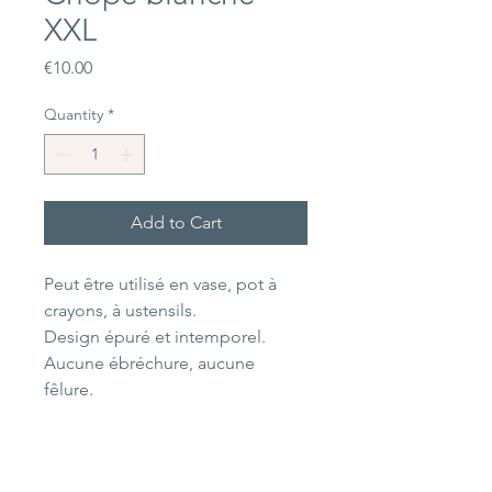
XXL
Price
€10.00
Quantity
*
Add to Cart
Peut être utilisé en vase, pot à
crayons, à ustensils.
Design épuré et intemporel.
Aucune ébréchure, aucune
fêlure.
Dimensions