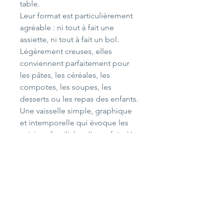
table.
Leur format est particulièrement
agréable : ni tout à fait une
assiette, ni tout à fait un bol.
Légèrement creuses, elles
conviennent parfaitement pour
les pâtes, les céréales, les
compotes, les soupes, les
desserts ou les repas des enfants.
Une vaisselle simple, graphique
et intemporelle qui évoque les
cuisines familiales d'autrefois. Un
petit côté cantine vintage.
Vendues en lot de 6
Dimensions
Diamètre 18 cm