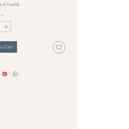
 à l'unité
*
o Cart