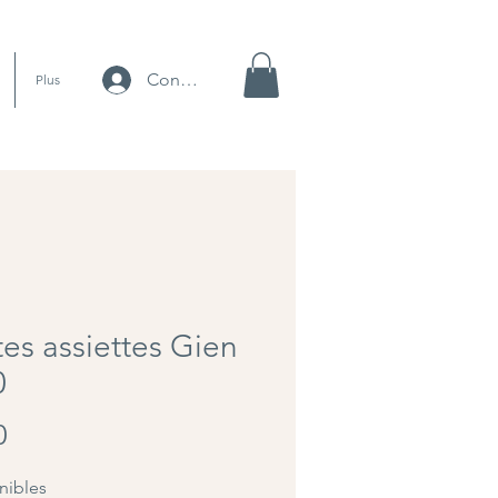
Connexion
Plus
tes assiettes Gien
0
Price
0
nibles