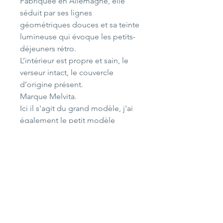
Fabriquée en Allemagne, elle
séduit par ses lignes
géométriques douces et sa teinte
lumineuse qui évoque les petits-
déjeuners rétro.
L’intérieur est propre et sain, le
verseur intact, le couvercle
d’origine présent.
Marque Melvita.
Ici il s'agit du grand modèle, j'ai
également le petit modèle
disponible à la vente.
Personnellement j'utilise ses
cafetières en théière.
Dimensions
Hauteur 21 cm
Livraison