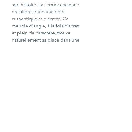
son histoire. La serrure ancienne
en laiton ajoute une note
authentique et discrète. Ce
meuble d’angle, à la fois discret
et plein de caractère, trouve
naturellement sa place dans une
cuisine, un salon, une chambre
ou une entrée.
A noter : petit manquement du
pignon à la charnière basse de la
porte, cela n'empêche pas
l'ouverture ni la fermeture car la
porte est maintenue par
l'étagère.
Dimensions