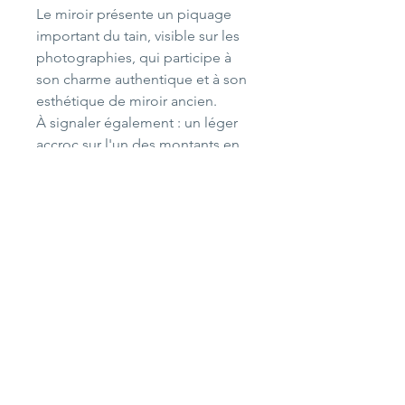
Le miroir présente un piquage
important du tain, visible sur les
photographies, qui participe à
son charme authentique et à son
esthétique de miroir ancien.
À signaler également : un léger
accroc sur l'un des montants en
bois (voir photo). Celui-ci reste
très discret car situé sur le côté
arrière du cadre et n'altère ni la
solidité ni la présentation de
l'ensemble.
Merci de bien regarder les
photographies qui font partie
intégrante de la description.
Dimensions