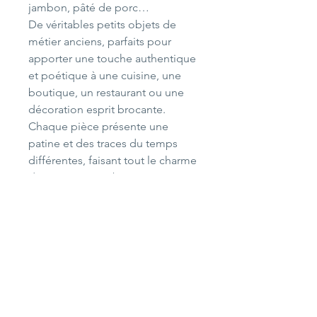
jambon, pâté de porc…
De véritables petits objets de
métier anciens, parfaits pour
apporter une touche authentique
et poétique à une cuisine, une
boutique, un restaurant ou une
décoration esprit brocante.
Chaque pièce présente une
patine et des traces du temps
différentes, faisant tout le charme
de ces anciens objets
professionnels.
La livraison par La Poste n’étant
pas disponible automatiquement
sur le site pour cet article, merci
de sélectionner « Retrait à l’atelier
» lors de votre commande.
Je vous enverrai ensuite un lien
de paiement sécurisé par carte