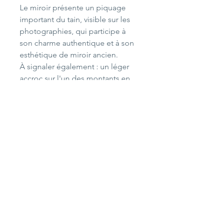
Le miroir présente un piquage
important du tain, visible sur les
photographies, qui participe à
son charme authentique et à son
esthétique de miroir ancien.
À signaler également : un léger
accroc sur l'un des montants en
bois (voir photo). Celui-ci reste
très discret car situé sur le côté
arrière du cadre et n'altère ni la
solidité ni la présentation de
l'ensemble.
Merci de bien regarder les
photographies qui font partie
intégrante de la description.
Dimensions