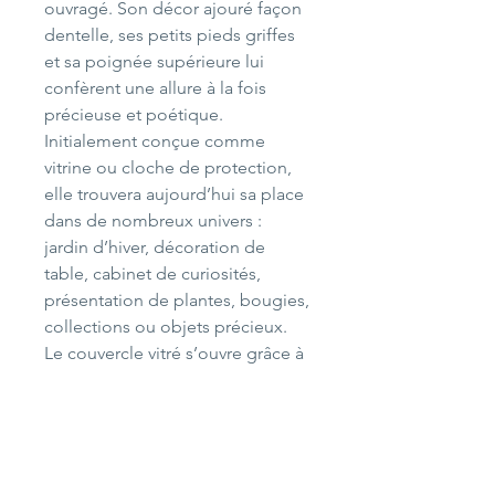
ouvragé. Son décor ajouré façon
dentelle, ses petits pieds griffes
et sa poignée supérieure lui
confèrent une allure à la fois
précieuse et poétique.
Initialement conçue comme
vitrine ou cloche de protection,
elle trouvera aujourd’hui sa place
dans de nombreux univers :
jardin d’hiver, décoration de
table, cabinet de curiosités,
présentation de plantes, bougies,
collections ou objets précieux.
Le couvercle vitré s’ouvre grâce à
son fermoir d’origine. La patine
du temps, les légères traces
d’oxydation et les irrégularités du
métal participent pleinement à
son authenticité.