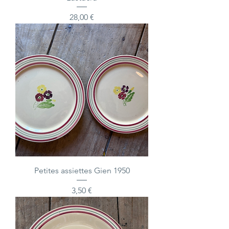
Prix
28,00 €
Petites assiettes Gien 1950
Prix
3,50 €