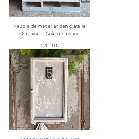
Meuble de métier ancien d'atelier
18 casiers – Céladon patiné
Prix
520,00 €
Armoirette murale ancienne