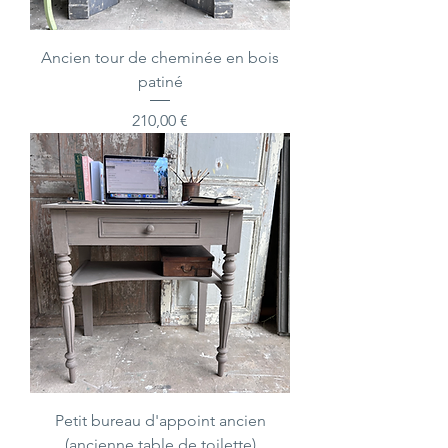
Ancien tour de cheminée en bois
patiné
Prix
210,00 €
Petit bureau d'appoint ancien
(ancienne table de toilette)