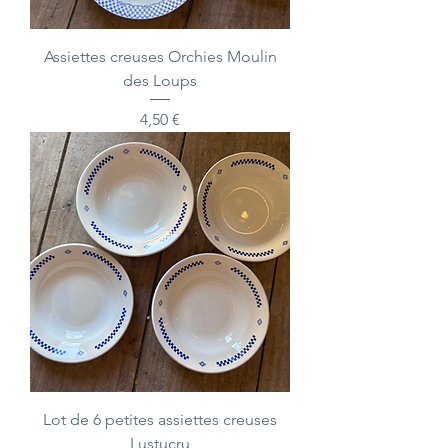
Assiettes creuses Orchies Moulin
des Loups
Prix
4,50 €
Lot de 6 petites assiettes creuses
Lustucru