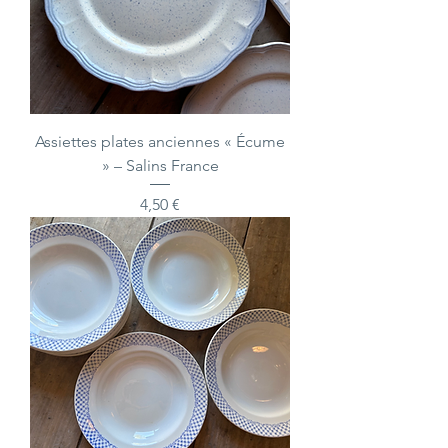
Assiettes plates anciennes « Écume
» – Salins France
Prix
4,50 €