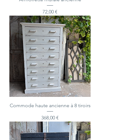
Prix
72,00 €
Commode haute ancienne à 8 tiroirs
Prix
368,00 €