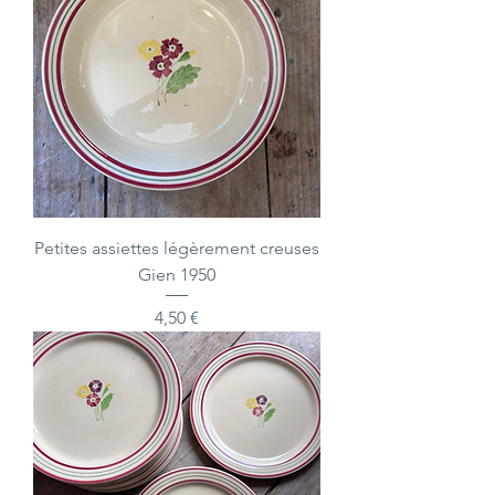
Petites assiettes légèrement creuses
Gien 1950
Prix
4,50 €