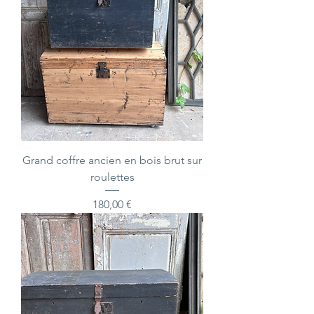
Grand coffre ancien en bois brut sur
roulettes
Prix
180,00 €