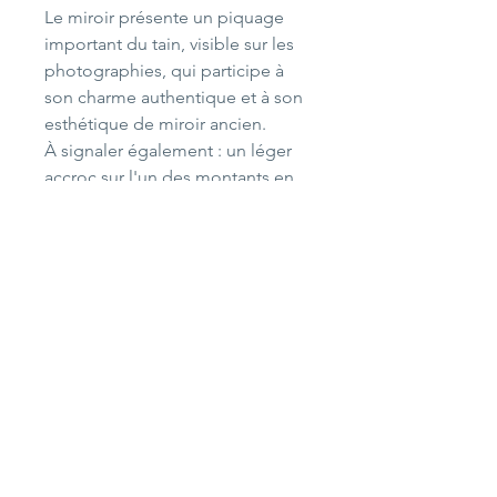
Le miroir présente un piquage
important du tain, visible sur les
photographies, qui participe à
son charme authentique et à son
esthétique de miroir ancien.
À signaler également : un léger
accroc sur l'un des montants en
bois (voir photo). Celui-ci reste
très discret car situé sur le côté
arrière du cadre et n'altère ni la
solidité ni la présentation de
l'ensemble.
Merci de bien regarder les
photographies qui font partie
intégrante de la description.
Dimensions