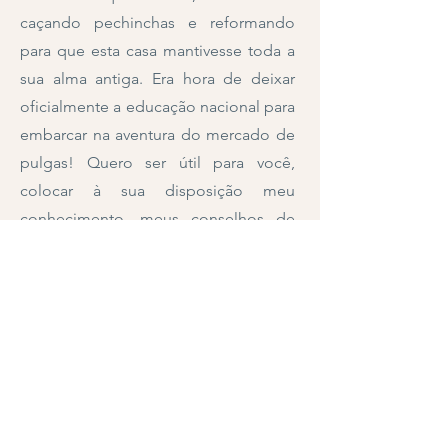
caçando pechinchas e reformando
para que esta casa mantivesse toda a
sua alma antiga. Era hora de deixar
oficialmente a educação nacional para
embarcar na aventura do mercado de
pulgas! Quero ser útil para você,
colocar à sua disposição meu
conhecimento, meus conselhos de
decoração, meu know-how e minhas
mãos para dar vida ao seu interior.
Porque comprar algo antigo significa
garantir que você tenha um interior
único, autêntico e de qualidade. Mas
também significa preservar o planeta
não participando, entre outras coisas,
do esgotamento dos recursos