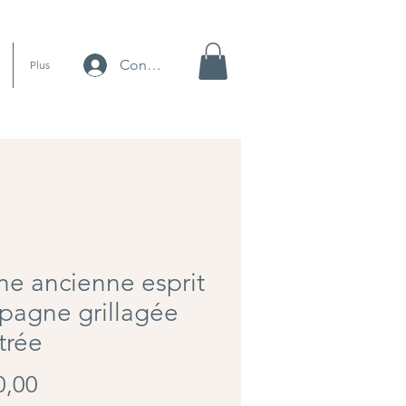
Connexion
Plus
ine ancienne esprit
pagne grillagée
itrée
Preço
0,00