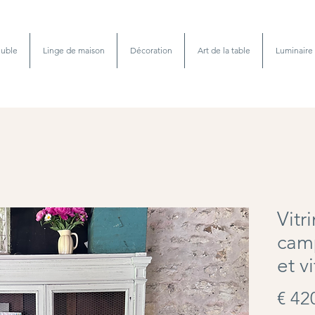
uble
Linge de maison
Décoration
Art de la table
Luminaire
Vitr
cam
et v
€ 42