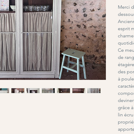
Merci de
dessou
Ancienn
esprit
charme 
quotidi
Ce meub
de ran
étagère
des por
à poule
caractè
composé
deviner
grâce à
lin écr
propriét
apporte