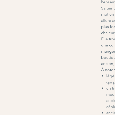
l’ensem
Sa tein
met en 
allure a
plus fo
chaleur
Elle tr
une cui
manger
boutiqu
ancien,
À noter
légè
qui 
un t
meub
anci
câbl
anci