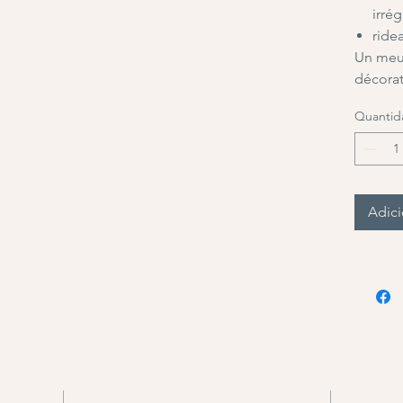
irré
ridea
Un meub
décorati
Quantid
Adici