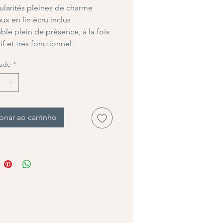
gularités pleines de charme
ux en lin écru inclus
le plein de présence, à la fois
f et très fonctionnel.
ade
*
onar ao carrinho