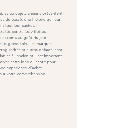
bles ou objets anciens présentent
es du passé, une histoire qui leur
nt tout leur cachet.
traités contre les vrillettes,
s et remis au goût du jour
 plus grand soin.
Les marques,
irrégularités et autres défauts, sont
iables à l’ancien et il est important
rver cette idée à l’esprit pour
ne expérience d’achat.
our votre compréhension.