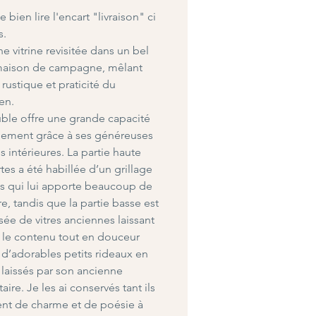
 bien lire l'encart "livraison" ci
s.
e vitrine revisitée dans un bel
 maison de campagne, mêlant
rustique et praticité du
en.
le offre une grande capacité
gement grâce à ses généreuses
s intérieures. La partie haute
tes a été habillée d’un grillage
s qui lui apporte beaucoup de
re, tandis que la partie basse est
e de vitres anciennes laissant
 le contenu tout en douceur
 d’adorables petits rideaux en
u laissés par son ancienne
aire. Je les ai conservés tant ils
nt de charme et de poésie à