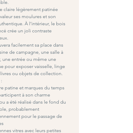
ble.
te claire légèrement patinée
valeur ses moulures et son
uthentique. À l’intérieur, le bois
ncé crée un joli contraste
eux.
ouvera facilement sa place dans
sine de campagne, une salle à
, une entrée ou même une
e pour exposer vaisselle, linge
 livres ou objets de collection.
 :
re patine et marques du temps
participent à son charme
rou a été réalisé dans le fond du
le, probablement
ennement pour le passage de
es
ennes vitres avec leurs petites